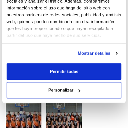
sociales y analizar el tráfico. Además, compartimos
convierte también en Balón Oficial FBCV,
información sobre el uso que haga del sitio web con
recomendándose su uso en todas las competiciones.
nuestros partners de redes sociales, publicidad y análisis
web, quienes pueden combinarla con otra información
Próximamente se podrán adquirir los balones Spalding
que les haya proporcionado o que hayan recopilado a
a través de RedSport Proclub, el distribuidor oficial de
partir del uso que haya hecho de sus servicios.
Spalding para colectivos, mediante una plataforma de
e-commerce a la que se accederá directamente desde
Mostrar detalles
fbcv.es.
Permitir todas
Personalizar