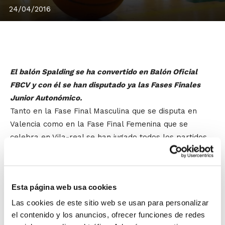
24/04/2016
El balón Spalding se ha convertido en Balón Oficial
FBCV y con él se han disputado ya las Fases Finales
Junior Autonómico.
Tanto en la Fase Final Masculina que se disputa en
Valencia como en la Fase Final Femenina que se
celebra en Vila-real se han jugado todos los partidos
con el
Balón Oficial FBCV
, marca
Spalding
, y así se
hará en todas las Fases Finales de la temporada
2015/2016.
Esta página web usa cookies
Después del acuerdo para que Spalding sea proveedor
Las cookies de este sitio web se usan para personalizar
el contenido y los anuncios, ofrecer funciones de redes
oficial de la Federación, el balón de la marca se