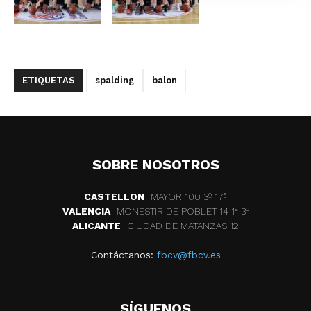
ETIQUETAS
spalding
balon
SOBRE NOSOTROS
CASTELLON
MAYOR 100 3º 17ª
VALENCIA
MONESTIR DE POBLET 14 1ª 3º
ALICANTE
CIUDAD DE MATANZAS 12
Contáctanos:
fbcv@fbcv.es
SÍGUENOS