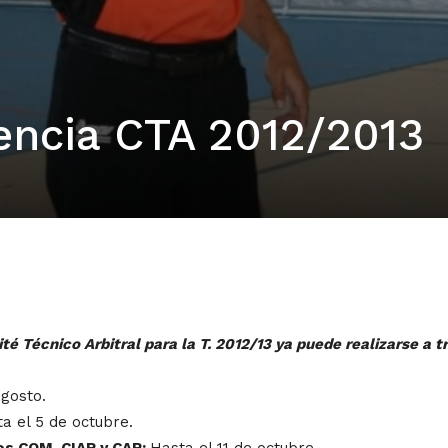
cencia CTA 2012/2013
té Técnico Arbitral para la T. 2012/13 ya puede realizarse a t
agosto.
a el 5 de octubre.
os COM, CIAR y CAR:
Hasta el 11 de octubre.