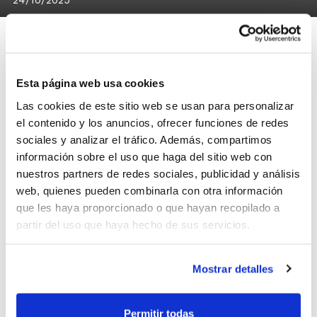
Esta página web usa cookies
Publicado el
sistema de competición de los
Las cookies de este sitio web se usan para personalizar
Juegos Deportivos del Ayuntamiento de
el contenido y los anuncios, ofrecer funciones de redes
Valencia
en todas las categorías: Juvenil,
sociales y analizar el tráfico. Además, compartimos
información sobre el uso que haga del sitio web con
Cadete, Infantil, Alevín y Benjamín.
nuestros partners de redes sociales, publicidad y análisis
web, quienes pueden combinarla con otra información
El próximo
jueves 30 de octubre
a las
que les haya proporcionado o que hayan recopilado a
partir del uso que haya hecho de sus servicios.
17:30 h. se celebrará la reunión técnica en
formato online, por lo que los clubes con
Mostrar detalles
equipos participantes recibirán un correo
electrónico con el enlace de acceso.
Permitir todas