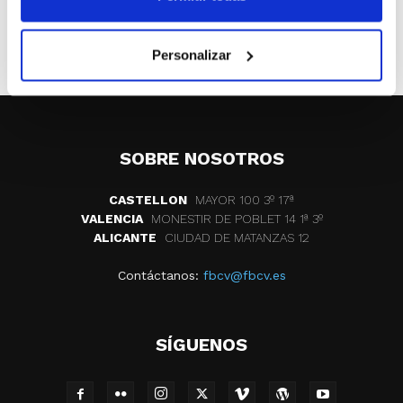
ETIQUETAS
competiciones
fdm valencia
Personalizar
SOBRE NOSOTROS
CASTELLON
MAYOR 100 3º 17ª
VALENCIA
MONESTIR DE POBLET 14 1ª 3º
ALICANTE
CIUDAD DE MATANZAS 12
Contáctanos:
fbcv@fbcv.es
SÍGUENOS