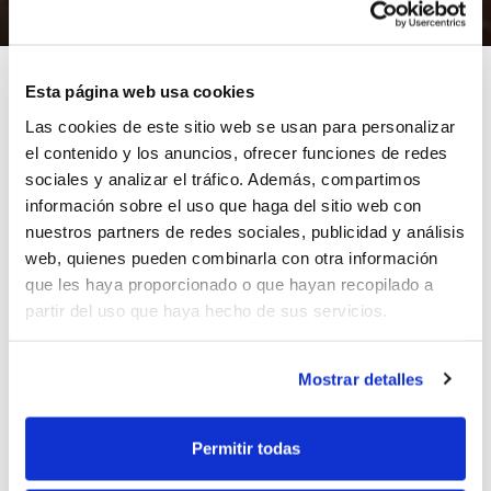
22/11/2011
Esta página web usa cookies
Las cookies de este sitio web se usan para personalizar
el contenido y los anuncios, ofrecer funciones de redes
Accede al Sistema de Competición en todas las
sociales y analizar el tráfico. Además, compartimos
categorías de los Juegos Deportivos del Ayuntamiento
información sobre el uso que haga del sitio web con
de Valencia, adaptados al número de equipos
nuestros partners de redes sociales, publicidad y análisis
participantes en cada una de ellas: Juvenil, Cadete,
web, quienes pueden combinarla con otra información
Infantil, Alevín y Benjamín.
que les haya proporcionado o que hayan recopilado a
partir del uso que haya hecho de sus servicios.
En el documento encontrarás las fechas, los equipos
que clasifican y toda la información necesaria para
Mostrar detalles
seguir la competición.
ETIQUETAS
sistema de competicion
jecv
Permitir todas
fdm valencia