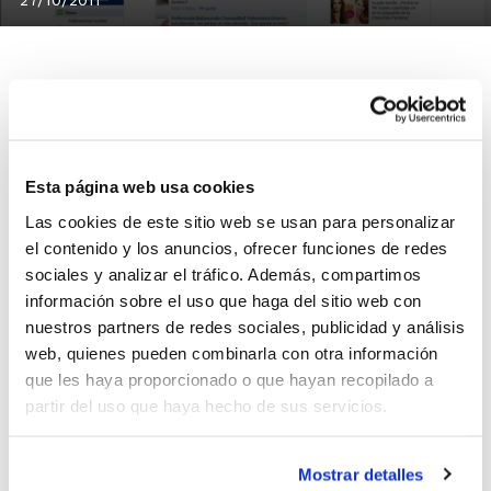
Hazte fan de la FBCV en las redes sociales y sigue al
minuto todas las noticias que genera el baloncesto de
Esta página web usa cookies
la Comunidad Valenciana.
Las cookies de este sitio web se usan para personalizar
Las redes sociales se han convertido en una de las
el contenido y los anuncios, ofrecer funciones de redes
vías más importantes de difusión de nuestro deporte, y
sociales y analizar el tráfico. Además, compartimos
por eso te animamos a que sigas la actualidad de
información sobre el uso que haga del sitio web con
nuestro baloncesto a través de Facebook y también
nuestros partners de redes sociales, publicidad y análisis
de
Twitter
@fbcv_es.
web, quienes pueden combinarla con otra información
que les haya proporcionado o que hayan recopilado a
Únete a la FBCV participando activamente
partir del uso que haya hecho de sus servicios.
en todas las propuestas, debates y
acciones que se plantean. Y ayúdanos a
Mostrar detalles