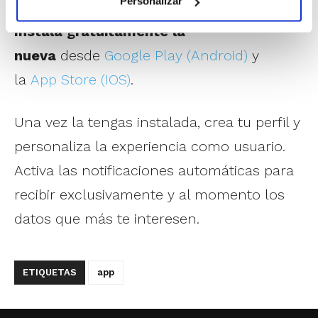
Personalizar
Si la tenías instalada, debes eliminarla.
Instala gratuitamente la
nueva
desde
Google Play (Android)
y
la
App Store (IOS)
.
Una vez la tengas instalada, crea tu perfil y
personaliza la experiencia como usuario.
Activa las notificaciones automáticas para
recibir exclusivamente y al momento los
datos que más te interesen.
ETIQUETAS
app