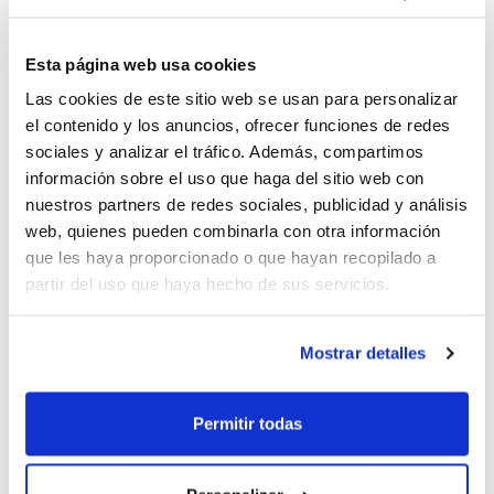
Con todas las competiciones en marcha,
en torno a 1.000 partidos de baloncesto se
Esta página web usa cookies
celebran en un mismo fin de semana en la
Las cookies de este sitio web se usan para personalizar
el contenido y los anuncios, ofrecer funciones de redes
Comunitat Valenciana. Y con la App,
sociales y analizar el tráfico. Además, compartimos
tendrás la oportunidad de seguir en vivo
información sobre el uso que haga del sitio web con
nuestros partners de redes sociales, publicidad y análisis
aquellos que más te interesen, accediendo
web, quienes pueden combinarla con otra información
al instante a todos los datos que va
que les haya proporcionado o que hayan recopilado a
partir del uso que haya hecho de sus servicios.
generando el acta digital. Unos datos que
aún podrán cobrar más relevancia en el
Mostrar detalles
prepartido
. ¡Prepara tu encuentro con
toda la información a tu alcance!
Permitir todas
La antigua App ha dejado de funcionar.