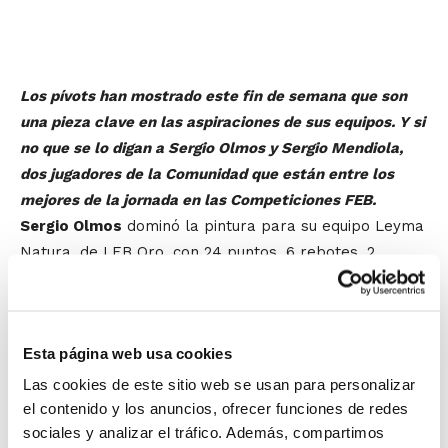
Los pívots han mostrado este fin de semana que son
una pieza clave en las aspiraciones de sus equipos. Y si
no que se lo digan a Sergio Olmos y Sergio Mendiola,
dos jugadores de la Comunidad que están entre los
mejores de la jornada en las Competiciones FEB.
Sergio Olmos
dominó la pintura para su equipo Leyma
Natura, de LEB Oro, con 24 puntos, 6 rebotes, 2
asistencias, 1 tapón y 5 faltas recibidas para un total
de 26 de valoración.
Esta página web usa cookies
La superiordad en el juego interior de
Sergio Mendiola
también se hizo patente en esta jornada de Liga EBA,
Las cookies de este sitio web se usan para personalizar
aunque su equipo UCAM Murcia perdió en los últimos
el contenido y los anuncios, ofrecer funciones de redes
sociales y analizar el tráfico. Además, compartimos
segundos ante L'Alfàs Sha Wellness Clínic.