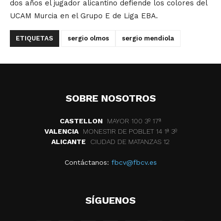
dos años el jugador alicantino defiende los colores del
UCAM Murcia en el Grupo E de Liga EBA.
ETIQUETAS
sergio olmos
sergio mendiola
SOBRE NOSOTROS
CASTELLON
MAYOR 100 3º 17ª
VALENCIA
MONESTIR DE POBLET 14 1ª 3º
ALICANTE
CIUDAD DE MATANZAS 12
Contáctanos:
fbcv@fbcv.es
SÍGUENOS