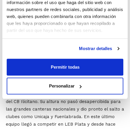
información sobre el uso que haga del sitio web con
nuestros partners de redes sociales, publicidad y análisis
Sergio Olmos debutó en el baloncesto de la mano del
web, quienes pueden combinarla con otra información
C.B. Elda. Tras destacar en las categorías inferiores
que les haya proporcionado o que hayan recopilado a
de su club, terminó su formación en el N.B. Torrent y el
partir del uso que haya hecho de sus servicios.
Valencia B.C. antes de iniciar la aventura americana en
la que daría el definitivo salto de calidad. Con su
Mostrar detalles
regreso a España en la temporada 2009/10, Sergio
Olmos ha sido una pieza clave en distintos equipos en
la división de plata del baloncesto español,
Permitir todas
cumpliendo actualmente la que es su tercera
temporada en el conjunto gallego.
Personalizar
Sergio Mendiola se formó en las categorías inferiores
del CB Ilicitano. Su altura no pasó desapercibida para
las grandes canteras nacionales y dio pronto el salto a
clubes como Unicaja y Fuenlabrada. En este último
equipo llegó a competir en LEB Plata y desde hace