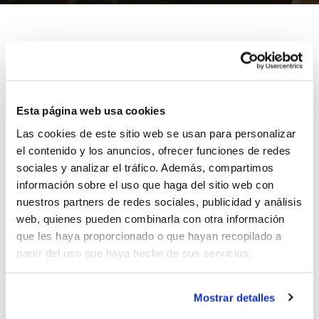
El Club Bàsquet Llíria como campeón del grupo A y el
C.B. Alginet como campeón del grupo B son los dos
Esta página web usa cookies
equipos que se han clasificado para la Semifinal Única
de la Lliga Valenciana Adecco Plata-EBA.
Las cookies de este sitio web se usan para personalizar
Aunque inicialmente estaba previsto que esta Semifinal
el contenido y los anuncios, ofrecer funciones de redes
sociales y analizar el tráfico. Además, compartimos
se jugara a un único partido, los dos clubes han
información sobre el uso que haga del sitio web con
acordado con la FBCV la disputa a partido de ida y
nuestros partners de redes sociales, publicidad y análisis
vuelta. Las fechas de los dos encuentros serán
web, quienes pueden combinarla con otra información
probablemente los días 26 de octubre y 2 de
que les haya proporcionado o que hayan recopilado a
noviembre.
partir del uso que haya hecho de sus servicios.
El conjunto que salga vencedor de la
Mostrar detalles
Semifinal Única se enfrentará en la Final