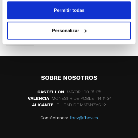
por el título al
Gandia Bàsquet
.
Permitir todas
ETIQUETAS
lliga valenciana
club basquet lliria
Personalizar
cb alginet
SOBRE NOSOTROS
CASTELLON
MAYOR 100 3º 17ª
VALENCIA
MONESTIR DE POBLET 14 1ª 3º
ALICANTE
CIUDAD DE MATANZAS 12
Contáctanos:
fbcv@fbcv.es