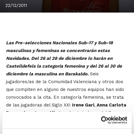
22/12/2011
Las Pre-selecciones Nacionales Sub-17 y Sub-18
masculinas y femeninas se concentrarán estas
Navidades. Del 26 al 28 de diciembre lo harán en
Castelldefels la categoría femenina y del 26 al 30 de
diciembre la masculina en Barakaldo.
Seis
jugadores/as de la Comunidad Valenciana y otros dos
que compiten en alguno de nuestros equipos han sido
convocados a la cita. En categoría femenina, se trata
de las jugadoras del Siglo XXI
Irene Garí
,
Anna Carlota
Faussurier
y
Laura Aliaga
, y las jugadoras del Ros
Casares
Virginia Sáez
y
Marlés Balart
.
Y en categoría masculina, los convocados