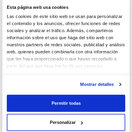
son los valencianos
Rubén Ramos
y
Esta página web usa cookies
Josep Pérez
, y el jugador del Valencia
Las cookies de este sitio web se usan para personalizar
el contenido y los anuncios, ofrecer funciones de redes
Basket
Alberto Pérez
.
sociales y analizar el tráfico. Además, compartimos
información sobre el uso que haga del sitio web con
Consulta el listado con todos los
nuestros partners de redes sociales, publicidad y análisis
web, quienes pueden combinarla con otra información
jugadores/as convocados tanto en
que les haya proporcionado o que hayan recopilado a
categoría masculina como en categoría
partir del uso que haya hecho de sus servicios.
femenina.
Mostrar detalles
Permitir todas
Personalizar