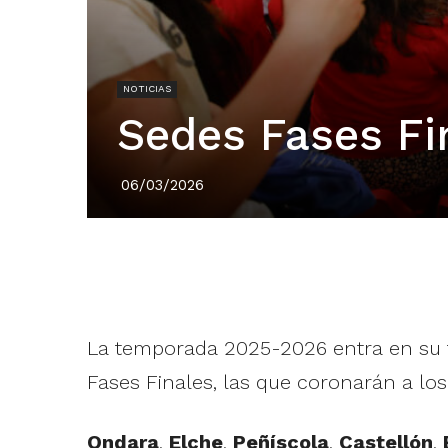
NOTICIAS
Sedes Fases Fi
06/03/2026
La temporada 2025-2026 entra en su t
Fases Finales, las que coronarán a los
Ondara
,
Elche
,
Peñíscola
,
Castellón
,