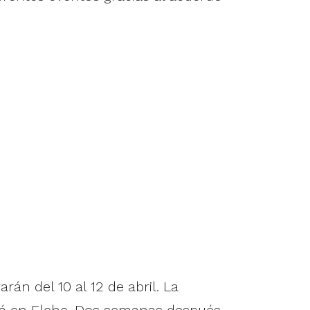
án del 10 al 12 de abril. La
rá en Elche. Dos semanas después