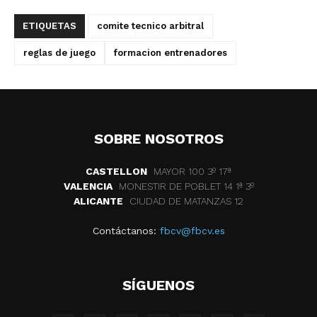
ETIQUETAS
comite tecnico arbitral
reglas de juego
formacion entrenadores
SOBRE NOSOTROS
CASTELLON
MAYOR 100 3º 17ª
VALENCIA
MONESTIR DE POBLET 14 1ª 3º
ALICANTE
CIUDAD DE MATANZAS 12
Contáctanos:
fbcv@fbcv.es
SÍGUENOS