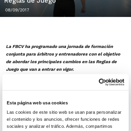
Reglas de Juego
08/09/2017
La FBCV ha programado una jornada de formación
conjunta para árbitros y entrenadores con el objetivo
de abordar los principales cambios en las Reglas de
Juego que van a entrar en vigor.
Miguel Ángel Pérez Niz
, ex-árbitro de Liga Endesa e
Instructor Nacional de la Federación Española de
Baloncesto (FEB), será el ponente de las dos jornadas
formativas que se van a celebrar, una en Alicante y
Esta página web usa cookies
otra en Valencia:
Las cookies de este sitio web se usan para personalizar
el contenido y los anuncios, ofrecer funciones de redes
15 de septiembre
a las 18:00h en el Salón de Actos del
sociales y analizar el tráfico. Además, compartimos
Colegio Maristas de Alicante