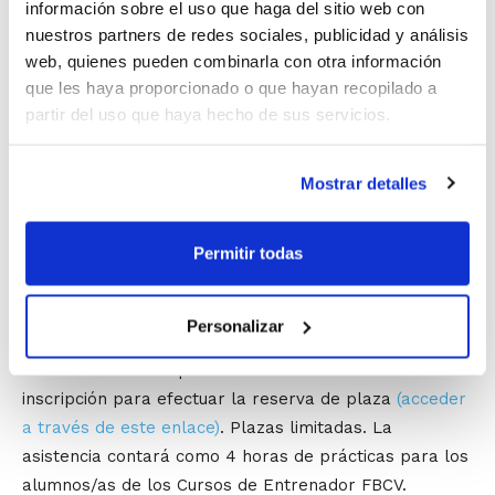
información sobre el uso que haga del sitio web con
16 de septiembre
a las 9:00h en la sala 21 de los
nuestros partners de redes sociales, publicidad y análisis
Cines Kinépolis de Paterna (Av. Francisco Tomás y
web, quienes pueden combinarla con otra información
Valiente s/n)
que les haya proporcionado o que hayan recopilado a
partir del uso que haya hecho de sus servicios.
En la jornada formativa se abordarán los cambios en
las Reglas de Juego aprobados por la FIBA y que
Mostrar detalles
entran en vigor esta temporada 2017/2018,
principalmente todo lo que se refiere al avance ilegal,
Permitir todas
las faltas antideportivas y la simulación de faltas, que
son los aspectos más destacados de los cambios
introducidos.
Personalizar
Los entrenadores que deseen asistir deberán hacer
inscripción para efectuar la reserva de plaza
(acceder
a través de este enlace)
. Plazas limitadas. La
asistencia contará como 4 horas de prácticas para los
alumnos/as de los Cursos de Entrenador FBCV.