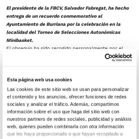
El presidente de la FBCV, Salvador Fabregat, ha hecho
entrega de un recuerdo conmemorativo al
Ayuntamiento de Burriana por la celebración en la
localidad del Torneo de Selecciones Autonómicas
Minibasket.
El obsequio ha sido recogido personalmente por el
alcalde de Burriana,
José Ramón Calpe
, ante la
presencia también del concejal de Deportes,
Enrique
Safont
.
Esta página web usa cookies
La FBCV y el Ayuntamiento de Burriana han
Las cookies de este sitio web se usan para personalizar
el contenido y los anuncios, ofrecer funciones de redes
firmado este mismo año un convenio de
sociales y analizar el tráfico. Además, compartimos
colaboración para la promoción del
información sobre el uso que haga del sitio web con
nuestros partners de redes sociales, publicidad y análisis
baloncesto en el municipio, y la
web, quienes pueden combinarla con otra información
celebración del Torneo responde a esa
que les haya proporcionado o que hayan recopilado a