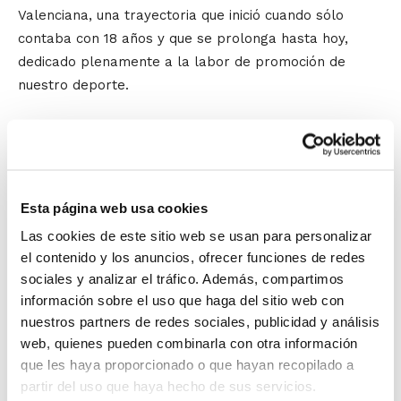
Valenciana, una trayectoria que inició cuando sólo
contaba con 18 años y que se prolonga hasta hoy,
dedicado plenamente a la labor de promoción de
nuestro deporte.
Manolo Viciano quiso dar las gracias a la Federación y
a toda la gente de Denia, remarcando que
"este
reconocimiento es para todo el Club, en realidad es un
trofeo de equipo, yo intento contagiar a toda la gente.
Esta página web usa cookies
Es como un MVP, pero sin el trabajo de todo el Club yo
Las cookies de este sitio web se usan para personalizar
no estaría aquí"
. Y expresó un objetivo:
"sigamos
el contenido y los anuncios, ofrecer funciones de redes
adelante haciendo el baloncesto más grande aún"
.
sociales y analizar el tráfico. Además, compartimos
información sobre el uso que haga del sitio web con
Por su parte, el Club de Baloncesto Innova Alicante
nuestros partners de redes sociales, publicidad y análisis
recibió el Reconocimiento FBCV por su labor de
web, quienes pueden combinarla con otra información
promoción y su gran compromiso social.
que les haya proporcionado o que hayan recopilado a
partir del uso que haya hecho de sus servicios.
Deportivamente, se trata del club con mayor número