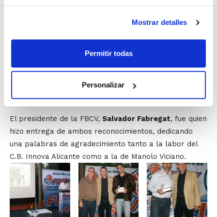
de equipos Senior y Junior de la Comunidad Valenciana;
y socialmente, destaca por su compromiso hacia los
Mostrar detalles
más desfavorecidos, llevando el baloncesto a todos
los alicantinos sin excepción gracias a su Obra Social.
Permitir todas
El presidente del Club,
Ramiro Gallego
, transmitió un
deseo inequívoco tras recibir el galardón:
"que todo el
mundo pueda formar parte de esta gran familia que
Personalizar
somos todos"
.
El presidente de la FBCV,
Salvador Fabregat
, fue quien
hizo entrega de ambos reconocimientos, dedicando
una palabras de agradecimiento tanto a la labor del
C.B. Innova Alicante como a la de Manolo Viciano.