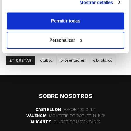
Mostrar detalles
Permitir todas
Personalizar
ETIQUETAS
clubes
presentacion
c.b. claret
SOBRE NOSOTROS
CASTELLON
MAYOR 100 3º 17ª
VALENCIA
MONESTIR DE POBLET 14 1ª 3º
ALICANTE
CIUDAD DE MATANZAS 12