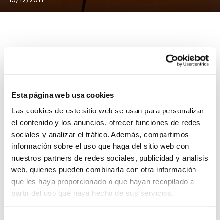
El pasado jueves, 8 de diciembre, tuvo lugar la
presentación de todos los equipos del Club de
Baloncesto Picken Claret.
El acto comenzó con la
Esta página web usa cookies
presentación de todos los jugadores y entrenadores,
Las cookies de este sitio web se usan para personalizar
siguiendo con las fotografías de los equipos, y
el contenido y los anuncios, ofrecer funciones de redes
concluyendo con diversas competiciones y concursos
sociales y analizar el tráfico. Además, compartimos
entren los jugadores.
información sobre el uso que haga del sitio web con
nuestros partners de redes sociales, publicidad y análisis
Esta temporada 2011/2012, el club cuenta con un total
web, quienes pueden combinarla con otra información
de
314 jugadores
, distribuidos en 28 equipos. El club
que les haya proporcionado o que hayan recopilado a
abarca todas las categorías, desde los prebenjamines,
partir del uso que haya hecho de sus servicios.
hasta los equipos referencia del club, el Senior
Masculino Nacional y el Senior Femenino Nacional.