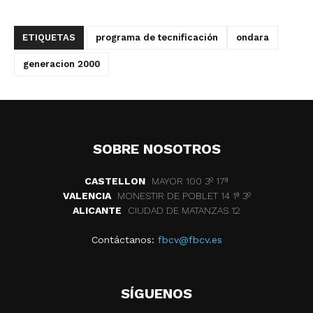
ETIQUETAS
programa de tecnificación
ondara
generacion 2000
SOBRE NOSOTROS
CASTELLON
MAYOR 100 3º 17ª
VALENCIA
MONESTIR DE POBLET 14 1ª 3º
ALICANTE
CIUDAD DE MATANZAS 12
Contáctanos:
fbcv@fbcv.es
SÍGUENOS