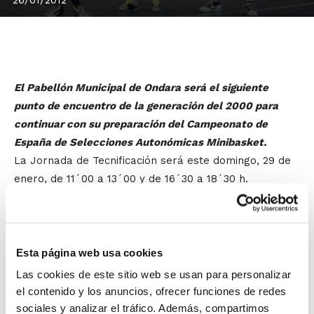
El Pabellón Municipal de Ondara será el siguiente
punto de encuentro de la generación del 2000 para
continuar con su preparación del Campeonato de
España de Selecciones Autonómicas Minibasket.
La Jornada de Tecnificación será este domingo, 29 de
enero, de 11´00 a 13´00 y de 16´30 a 18´30 h.
Después de esta cita, los alevines tendrán
dos sesiones dobles más de
Esta página web usa cookies
entrenamiento (12 y 19 de febrero) antes de
Las cookies de este sitio web se usan para personalizar
entrar ya en un mes de marzo intensivo,
el contenido y los anuncios, ofrecer funciones de redes
sociales y analizar el tráfico. Además, compartimos
en el que se realizarán tres