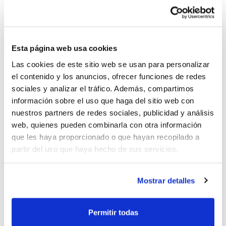
– Provincia de Valencia
– Provincia de Castellón
Además del ámbito provincial, LA COPA se
Esta página web usa cookies
presenta con otros muchos atractivos,
Las cookies de este sitio web se usan para personalizar
como la libre inscripción de jugadores/as,
el contenido y los anuncios, ofrecer funciones de redes
la elección de categorías o el coste, que
sociales y analizar el tráfico. Además, compartimos
información sobre el uso que haga del sitio web con
será mínimo,
todavía más económico
que
nuestros partners de redes sociales, publicidad y análisis
el pasado año.
web, quienes pueden combinarla con otra información
que les haya proporcionado o que hayan recopilado a
partir del uso que haya hecho de sus servicios.
Desde Minibasket hasta Senior. Todas las
categorías van a poder vivir este fin de
Mostrar detalles
fiesta del baloncesto en la Comunidad
Valenciana, que seguro se convertirá
Permitir todas
también en el punto de partida para