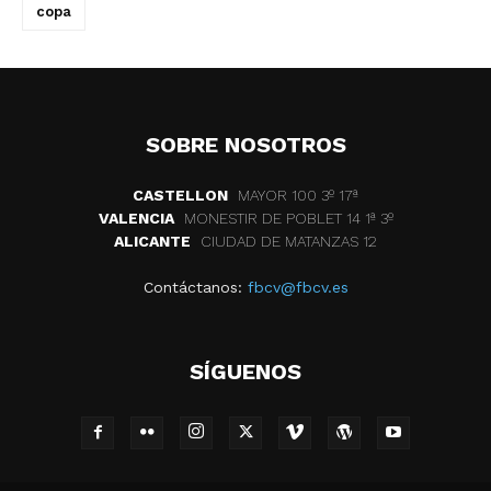
copa
SOBRE NOSOTROS
CASTELLON
MAYOR 100 3º 17ª
VALENCIA
MONESTIR DE POBLET 14 1ª 3º
ALICANTE
CIUDAD DE MATANZAS 12
Contáctanos:
fbcv@fbcv.es
SÍGUENOS