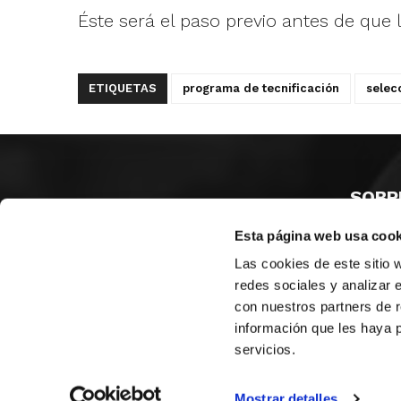
Éste será el paso previo antes de que
ETIQUETAS
programa de tecnificación
selec
SOBR
Esta página web usa cook
CASTE
VALENC
Las cookies de este sitio 
ALICAN
redes sociales y analizar 
con nuestros partners de r
Contáct
información que les haya 
servicios.
© FEDERACIÓN BALONCESTO COMUNIDAD VALENCIANA
|
Arch
Mostrar detalles