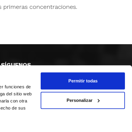
as primeras concentraciones.
SÍGUENOS
Permitir todas
er funciones de
ga del sitio web
Personalizar
arla con otra
 hecho de sus