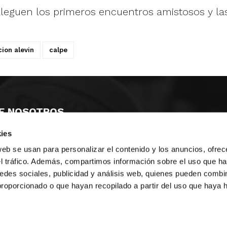
 lleguen los primeros encuentros amistosos y l
cion alevin
calpe
E NOSOTROS
ies
LLON
MAYOR 100 3º 17ª
IA
MONESTIR DE POBLET 14 1ª 3º
web se usan para personalizar el contenido y los anuncios, ofrec
TE
CIUDAD DE MATANZAS 12
el tráfico. Además, compartimos información sobre el uso que ha
edes sociales, publicidad y análisis web, quienes pueden combin
anos:
fbcv@fbcv.es
proporcionado o que hayan recopilado a partir del uso que haya
ivo de noticias
|
Política de privacidad