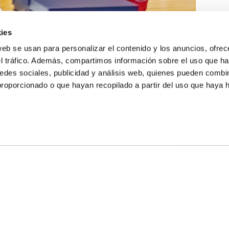
ies
web se usan para personalizar el contenido y los anuncios, ofrec
el tráfico. Además, compartimos información sobre el uso que ha
edes sociales, publicidad y análisis web, quienes pueden combin
proporcionado o que hayan recopilado a partir del uso que haya
E NOSOTROS
LLON
MAYOR 100 3º 17ª
IA
MONESTIR DE POBLET 14 1ª 3º
TE
CIUDAD DE MATANZAS 12