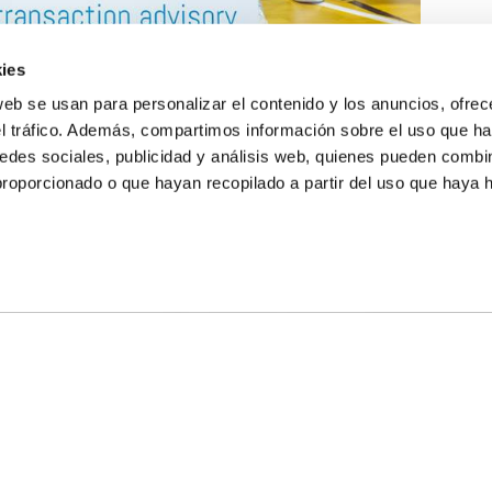
ies
web se usan para personalizar el contenido y los anuncios, ofrec
el tráfico. Además, compartimos información sobre el uso que ha
edes sociales, publicidad y análisis web, quienes pueden combin
proporcionado o que hayan recopilado a partir del uso que haya
E NOSOTROS
LLON
MAYOR 100 3º 17ª
IA
MONESTIR DE POBLET 14 1ª 3º
TE
CIUDAD DE MATANZAS 12