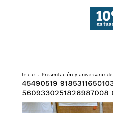
FBCV
Inicio
Presentación y aniversario d
45490519 918531165010
5609330251826987008 