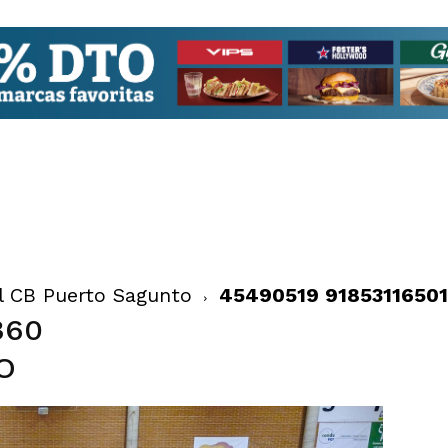
el CB Puerto Sagunto
45490519 9185311650
360
O