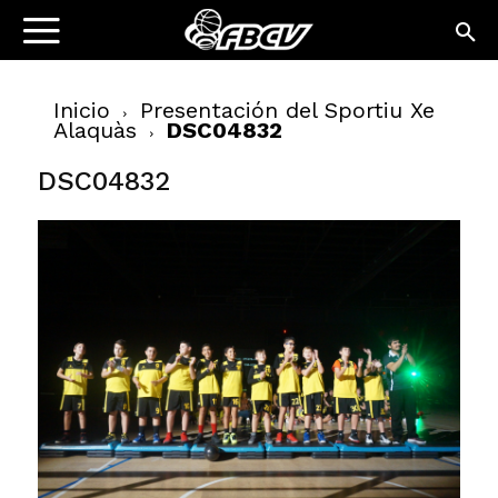
Inicio
Presentación del Sportiu Xe
Alaquàs
DSC04832
DSC04832