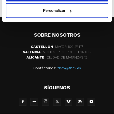
ETIQUETAS
presentacion
cd penyaroja
Personalizar
SOBRE NOSOTROS
CASTELLON
MAYOR 100 3º 17ª
VALENCIA
MONESTIR DE POBLET 14 1ª 3º
ALICANTE
CIUDAD DE MATANZAS 12
Contáctanos:
fbcv@fbcv.es
SÍGUENOS