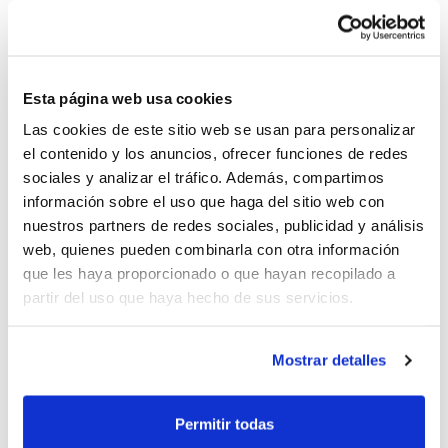
El pasado domingo 29 de noviembre en el Pabellón de
Esta página web usa cookies
Nazaret se llevó a cabo la presentación de la Sección
Las cookies de este sitio web se usan para personalizar
de Baloncesto del CD. Penya Roja.
el contenido y los anuncios, ofrecer funciones de redes
sociales y analizar el tráfico. Además, compartimos
Año a año, la entidad va creciendo tanto en ilusión
información sobre el uso que haga del sitio web con
como en deportistas, siendo su lema
"Educando a
nuestros partners de redes sociales, publicidad y análisis
través del deporte"
.
web, quienes pueden combinarla con otra información
que les haya proporcionado o que hayan recopilado a
partir del uso que haya hecho de sus servicios.
Mostrar detalles
Permitir todas