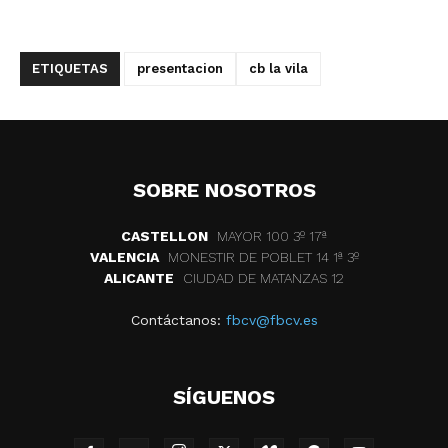
ETIQUETAS
presentacion
cb la vila
SOBRE NOSOTROS
CASTELLON
MAYOR 100 3º 17ª
VALENCIA
MONESTIR DE POBLET 14 1ª 3º
ALICANTE
CIUDAD DE MATANZAS 12
Contáctanos:
fbcv@fbcv.es
SÍGUENOS