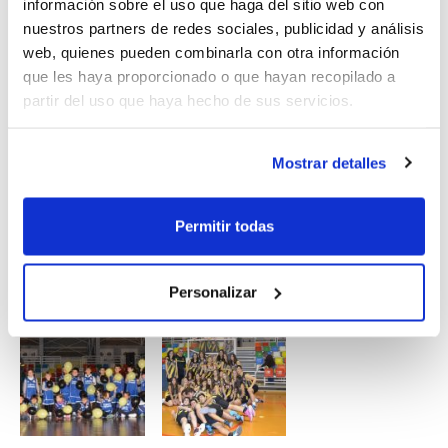
información sobre el uso que haga del sitio web con
apoyo a este proyecto que no para de crecer.
nuestros partners de redes sociales, publicidad y análisis
La entidad está atravesando un gran
web, quienes pueden combinarla con otra información
momento,contando con una liga escolar con más de
que les haya proporcionado o que hayan recopilado a
120 niños de 7 centros escolares diferentes y con
partir del uso que haya hecho de sus servicios.
equipos en casi todas las categorías federadas.
Mostrar detalles
Permitir todas
Personalizar