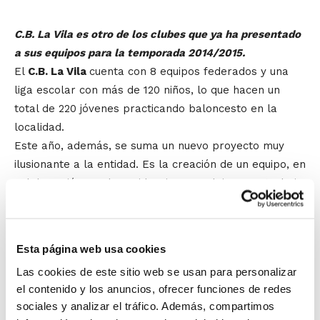
C.B. La Vila es otro de los clubes que ya ha presentado
a sus equipos para la temporada 2014/2015.
El
C.B. La Vila
cuenta con 8 equipos federados y una
liga escolar con más de 120 niños, lo que hacen un
total de 220 jóvenes practicando baloncesto en la
localidad.
Este año, además, se suma un nuevo proyecto muy
ilusionante a la entidad. Es la creación de un equipo, en
colaboración con la residencia Les Talaies, que trabaja
con personas con discapacidad intelectual de la
localidad y que también participaron en el acto. El
proyecto busca la inclusión de estas personas a través
Esta página web usa cookies
del deporte y, a medio plazo, confían poder competir
Las cookies de este sitio web se usan para personalizar
también a nivel federado con este equipo.
el contenido y los anuncios, ofrecer funciones de redes
A la presentación acudieron el alcalde
Jaime Lloret
y
sociales y analizar el tráfico. Además, compartimos
el concejal de Deportes
Pedro Ramis
, mostrando su