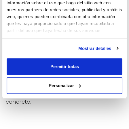
racismo, la xenofobia, y diferentes formas de
información sobre el uso que haga del sitio web con
intolerancia y violencia, con la intención de continuar
nuestros partners de redes sociales, publicidad y análisis
web, quienes pueden combinarla con otra información
en esta misma línea en el futuro.
que les haya proporcionado o que hayan recopilado a
partir del uso que haya hecho de sus servicios.
Una de las actividades principales que se
pondrá en marcha será el
Rap contra el
Mostrar detalles
racismo
, como una forma de introducir a
través de la música el valor de la
Permitir todas
diversidad y la diferencia que nos
enriquece a todos/as y su proyección en el
Personalizar
mundo del deporte y del baloncesto, en
concreto.