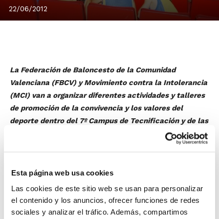
22/06/2012
La Federación de Baloncesto de la Comunidad
Valenciana (FBCV) y Movimiento contra la Intolerancia
(MCI) van a organizar diferentes actividades y talleres
de promoción de la convivencia y los valores del
deporte dentro del 7º Campus de Tecnificación y de las
Escuelas de Verano FBCV.
Ésta es la primera vez que MCI y FBCV colaboran
conjuntamente para poner en marcha una serie de
acciones que trabajen sobre los jóvenes los
valores
de
Esta página web usa cookies
solidaridad, tolerancia, cooperación, respeto y
Las cookies de este sitio web se usan para personalizar
amistad, presentes también en el ámbito del deporte,
el contenido y los anuncios, ofrecer funciones de redes
junto con una importante labor de prevención del
sociales y analizar el tráfico. Además, compartimos