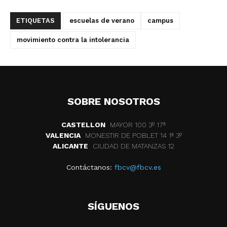
ETIQUETAS
escuelas de verano
campus
movimiento contra la intolerancia
SOBRE NOSOTROS
CASTELLON
MAYOR 100 3º 17ª
VALENCIA
MONESTIR DE POBLET 14 1ª 3º
ALICANTE
CIUDAD DE MATANZAS 12
Contáctanos:
fbcv@fbcv.es
SÍGUENOS