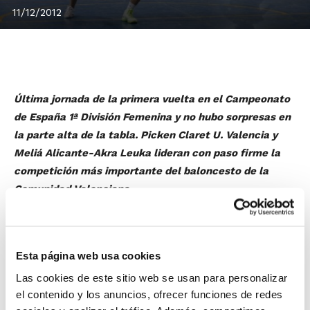
11/12/2012
Última jornada de la primera vuelta en el Campeonato
de España 1ª División Femenina y no hubo sorpresas en
la parte alta de la tabla. Picken Claret U. Valencia y
Meliá Alicante-Akra Leuka lideran con paso firme la
competición más importante del baloncesto de la
Comunidad Valenciana.
En el
Grupo A
, las jugadoras de Juanan Valero se
llevaron una importante victoria en la pista de El Pilar,
en un encuentro que ya dejaron encarrilado antes de
Esta página web usa cookies
irse al descanso. Mientras, el Ros Casares Valencia se
Las cookies de este sitio web se usan para personalizar
consolida como su más inmediato perseguidor ganando
el contenido y los anuncios, ofrecer funciones de redes
con claridad al Nou Bàsquet Alcoi. Y como tercer