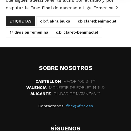
que siguen adelante en la lucha por el título y por
disputar la Fase Final de ascenso a Liga Femenina-2.
ETIQUETAS
c.b.f. akra leuka
cb claretbenimaclet
1ª division femenina
c.b. claret-benimaclet
SOBRE NOSOTROS
CASTELLON
MAYOR 100 3º 17ª
VALENCIA
MONESTIR DE POBLET 14 1ª 3º
ALICANTE
CIUDAD DE MATANZAS 12
Contáctanos:
fbcv@fbcv.es
SÍGUENOS