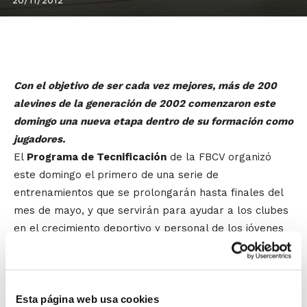
Con el objetivo de ser cada vez mejores, más de 200
alevines de la generación de 2002 comenzaron este
domingo una nueva etapa dentro de su formación como
jugadores.
El
Programa de Tecnificación
de la FBCV organizó
este domingo el primero de una serie de
entrenamientos que se prolongarán hasta finales del
mes de mayo, y que servirán para ayudar a los clubes
en el crecimiento deportivo y personal de los jóvenes
talentos de la Comunidad Valenciana.
El grupo de jugadores/as fue seleccionado de entre
Esta página web usa cookies
todos los participantes en las Jornadas Técnicas de