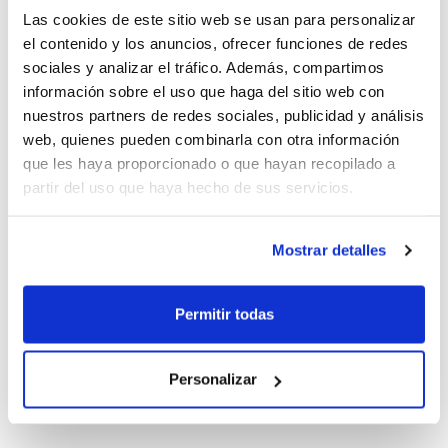
Detección, celebradas recientemente.
Las cookies de este sitio web se usan para personalizar
el contenido y los anuncios, ofrecer funciones de redes
Los entrenamientos se han realizado en ocho sedes
sociales y analizar el tráfico. Además, compartimos
información sobre el uso que haga del sitio web con
repartidas por toda la geografía valenciana, y que
nuestros partners de redes sociales, publicidad y análisis
serán las que acogerán habitualmente todas las
web, quienes pueden combinarla con otra información
sesiones de trabajo de la temporada en esta
que les haya proporcionado o que hayan recopilado a
generación del año 2002: Burriana, Puerto de Sagunto,
partir del uso que haya hecho de sus servicios.
La Cañada (dos grupos de trabajo), Genovés,
Ontinyent, Ondara y Alicante.
Mostrar detalles
Permitir todas
Personalizar