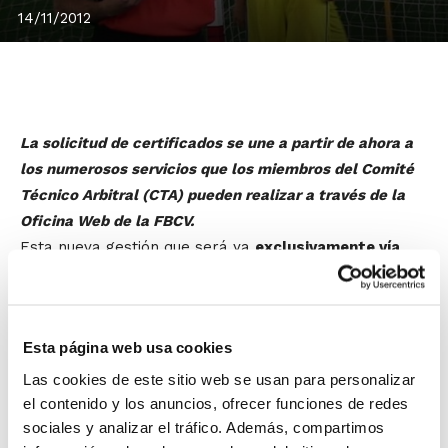
14/11/2012
La solicitud de certificados se une a partir de ahora a
los numerosos servicios que los miembros del Comité
Técnico Arbitral (CTA) pueden realizar a través de la
Oficina Web de la FBCV.
Esta nueva gestión que será ya
exclusivamente vía
web
es fruto del permanente trabajo que desde la
Federación se viene desarrollando para que todos los
colectivos del baloncesto puedan disfrutar de mejoras
Esta página web usa cookies
y comodidades que les faciliten su labor.
Las cookies de este sitio web se usan para personalizar
En el caso del CTA, la solicitud de certificados se suma
el contenido y los anuncios, ofrecer funciones de redes
sociales y analizar el tráfico. Además, compartimos
a las gestiones que ya se venían realizando, como la