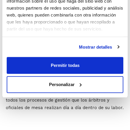
información sobre el uso que haga del sitio web con
solicitud de no designación, la consulta de los fallos
nuestros partners de redes sociales, publicidad y análisis
del Comité de Competición, o todos los aspectos
web, quienes pueden combinarla con otra información
relacionados con la cuestión económica. Estos
que les haya proporcionado o que hayan recopilado a
servicios se unen a otras muchas herramientas que no
partir del uso que haya hecho de sus servicios.
sólo suponen una ventaja para los miembros del CTA,
sino que redunda en el beneficio de la competición en
Mostrar detalles
general, como la comunicación de resultados vía sms,
sin olvidarnos de la posibilidad que tienen ahora los
árbitros y oficiales de mesa de consultar on-line su
Permitir todas
designación del fin de semana.
Personalizar
La FBCV continúa trabajando en nuevos proyectos y
herramientas que sigan introduciendo mejoras en
todos los procesos de gestión que los árbitros y
oficiales de mesa realizan día a día dentro de su labor.