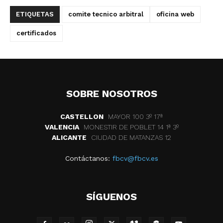
ETIQUETAS
comite tecnico arbitral
oficina web
certificados
SOBRE NOSOTROS
CASTELLON
MAYOR 100 3º 17ª
VALENCIA
MONESTIR DE POBLET 14 1ª 3º
ALICANTE
CIUDAD DE MATANZAS 12
Contáctanos:
fbcv@fbcv.es
SÍGUENOS