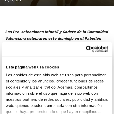
Las Pre-selecciones Infantil y Cadete de la Comunidad
Valenciana celebraron este domingo en el Pabellón
Camilo Cano de La Nucía la última sesión preparatoria
antes de que los seleccionadores autonómicos den a
conocer la lista con los 12 jugadores/as que finalmente
representarán a la Comunidad en el Campeonato de
Esta página web usa cookies
España Infantil y Cadete.
La lista se comunicará a los
Las cookies de este sitio web se usan para personalizar
clubes durante la mañana de este lunes, y se hará
el contenido y los anuncios, ofrecer funciones de redes
siguiendo el procedimiento habitual a través de la
sociales y analizar el tráfico. Además, compartimos
Oficina Web.
información sobre el uso que haga del sitio web con
nuestros partners de redes sociales, publicidad y análisis
web, quienes pueden combinarla con otra información
que les haya proporcionado o que hayan recopilado a