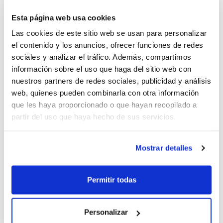
el trabajo dentro de una programación anual.
La Selección Alevín está ultimando la
Esta página web usa cookies
preparación para el Campeonato de
Las cookies de este sitio web se usan para personalizar
el contenido y los anuncios, ofrecer funciones de redes
España de Selecciones Autonómicas
sociales y analizar el tráfico. Además, compartimos
Minibasket, por lo que será una buena
información sobre el uso que haga del sitio web con
nuestros partners de redes sociales, publicidad y análisis
oportunidad para seguir en vivo uno de los
web, quienes pueden combinarla con otra información
entrenamientos, y conocer cómo el
que les haya proporcionado o que hayan recopilado a
partir del uso que haya hecho de sus servicios.
seleccionador trabaja en la pista los
contenidos tácticos para que sean
Mostrar detalles
interiorizados por los jugadores/as.
Permitir todas
Cualquier persona que quiera contabilizar
la asistencia como horas de prácticas o
Personalizar
como acreditación de formación