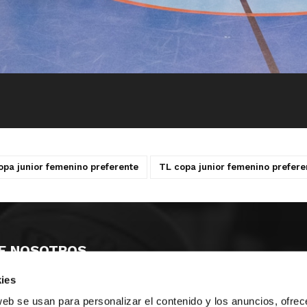
opa junior femenino preferente
TL copa junior femenino prefere
E NOSOTROS
ies
LLON
MAYOR 100 3º 17ª
IA
MONESTIR DE POBLET 14 1ª 3º
web se usan para personalizar el contenido y los anuncios, ofrec