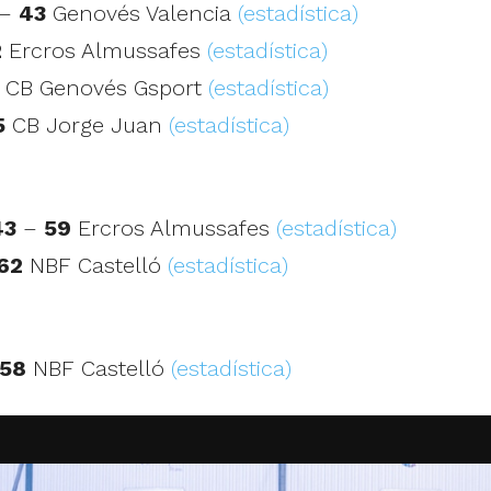
–
43
Genovés Valencia
(estadística)
2
Ercros Almussafes
(estadística)
CB Genovés Gsport
(estadística)
5
CB Jorge Juan
(estadística)
43
–
59
Ercros Almussafes
(estadística)
62
NBF Castelló
(estadística)
58
NBF Castelló
(estadística)