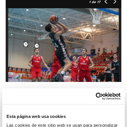
1
de 17
Senior Masculino Primera
TSA Construcciones Teixereta
48
–
69
CB
Jorge Juan B
Esta página web usa cookies
MVP: Vicente Vicent (CB Jorge Juan B)
Las cookies de este sitio web se usan para personalizar