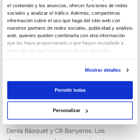
Trabajado triunfo del CB Jorge Juan B, que
el contenido y los anuncios, ofrecer funciones de redes
sociales y analizar el tráfico. Además, compartimos
salió victorioso de cada periodo ante un
información sobre el uso que haga del sitio web con
luchador TSA Construcciones Teixereta. Los
nuestros partners de redes sociales, publicidad y análisis
web, quienes pueden combinarla con otra información
jugadores de Novelda tuvieron que
que les haya proporcionado o que hayan recopilado a
emplearse a fondo para mantener su
partir del uso que haya hecho de sus servicios.
ventaja hasta el momento cumbre del
choque.
Mostrar detalles
Senior Masculino Segunda
Permitir todas
Denia Bàsquet
64
–
62
CB Banyeres
MVP: Ginés Palazón (CB Banyeres)
Personalizar
Emocionante Final la disputada entre
Denia Bàsquet y CB Banyeres. Los