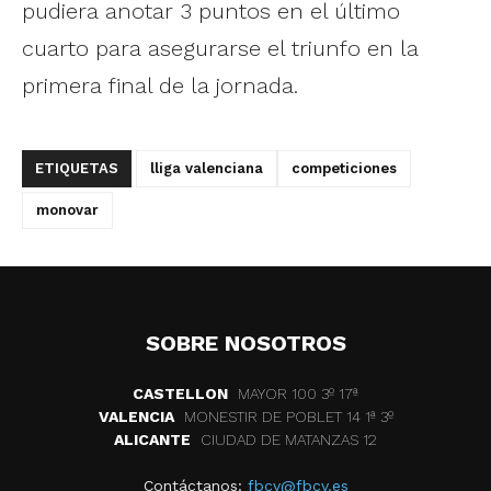
pudiera anotar 3 puntos en el último
cuarto para asegurarse el triunfo en la
primera final de la jornada.
ETIQUETAS
lliga valenciana
competiciones
monovar
SOBRE NOSOTROS
CASTELLON
MAYOR 100 3º 17ª
VALENCIA
MONESTIR DE POBLET 14 1ª 3º
ALICANTE
CIUDAD DE MATANZAS 12
Contáctanos:
fbcv@fbcv.es