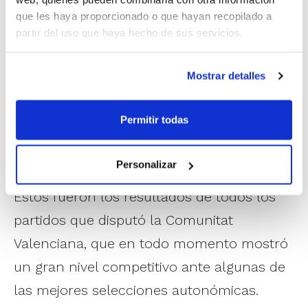
concentraron en
Segorbe
, donde pudieron
que les haya proporcionado o que hayan recopilado a
partir del uso que haya hecho de sus servicios.
continuar con los entrenamientos que
están permitiendo a los técnicos avanzar
Mostrar detalles
en el trabajo táctico que se va a desplegar
durante el Campeonato, y que pudo
Permitir todas
empezar a vislumbrarse ya en los
encuentros del Torneo amistoso.
Personalizar
Estos fueron los resultados de todos los
partidos que disputó la Comunitat
Valenciana, que en todo momento mostró
un gran nivel competitivo ante algunas de
las mejores selecciones autonómicas.