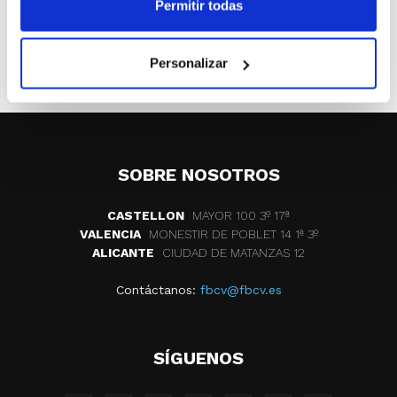
Permitir todas
ETIQUETAS
jugadores
adecco plata
Personalizar
miguel alberto montañana
SOBRE NOSOTROS
CASTELLON
MAYOR 100 3º 17ª
VALENCIA
MONESTIR DE POBLET 14 1ª 3º
ALICANTE
CIUDAD DE MATANZAS 12
Contáctanos:
fbcv@fbcv.es
SÍGUENOS