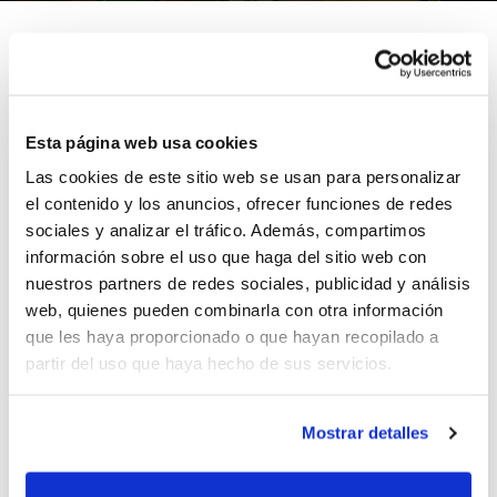
Otro doble doble (14 puntos y 13 rebotes) llevan al
valenciano Miguel Alberto Montañana a situarse entre
Esta página web usa cookies
los mejores jugadores de la jornada en la Adecco Plata,
Las cookies de este sitio web se usan para personalizar
competición en la que justo la semana pasada logró
el contenido y los anuncios, ofrecer funciones de redes
ser el MVP.
sociales y analizar el tráfico. Además, compartimos
información sobre el uso que haga del sitio web con
Los 26 puntos de valoración con su equipo Cáceres
nuestros partners de redes sociales, publicidad y análisis
Patrimonio de la Humanidad son completados con 3
web, quienes pueden combinarla con otra información
asistencias, 1 robo de balón y 3 faltas recibidas.
que les haya proporcionado o que hayan recopilado a
partir del uso que haya hecho de sus servicios.
Miguel Alberto Montañana
se formó en el C.B. Jovens
Almàssera, y ya desde muy joven fichó por el FC
Barcelona. Posteriormente fue con el Valencia Basket
Mostrar detalles
con quien debutó en Liga EBA, iniciando esa larga
trayectoria en las Competiciones FEB.