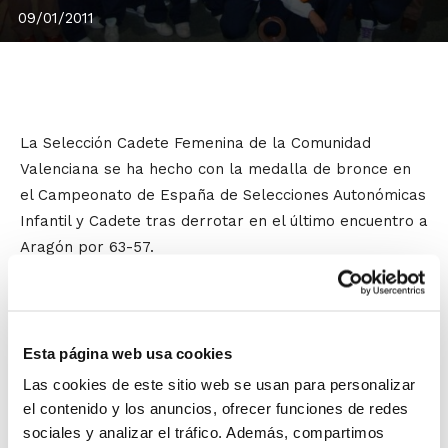
09/01/2011
La Selección Cadete Femenina de la Comunidad
Valenciana se ha hecho con la medalla de bronce en
el Campeonato de España de Selecciones Autonómicas
Infantil y Cadete tras derrotar en el último encuentro a
Aragón por 63-57.
El equipo dirigido por Óscar Urios cayó en Semifinales
frente a Cataluña, pero ha sabido rehacerse en la
lucha por las medallas y cierra el Campeonato con un
Esta página web usa cookies
bronce muy meritorio.
Las cookies de este sitio web se usan para personalizar
el contenido y los anuncios, ofrecer funciones de redes
La
Selección Cadete Masculina
finaliza su
sociales y analizar el tráfico. Además, compartimos
participación en la 5ª plaza tras derrotar en el último