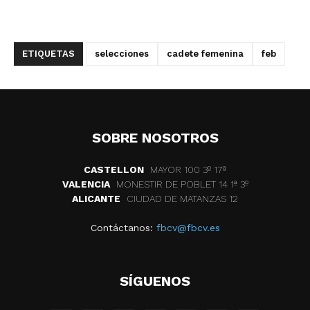
ETIQUETAS
selecciones
cadete femenina
feb
SOBRE NOSOTROS
CASTELLON
MAYOR 100 3º 17ª
VALENCIA
MONESTIR DE POBLET 14 1ª 3º
ALICANTE
CIUDAD DE MATANZAS 12
Contáctanos:
fbcv@fbcv.es
SÍGUENOS