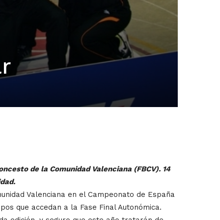
ar
loncesto de la Comunidad Valenciana (FBCV). 14
idad.
omunidad Valenciana en el Campeonato de España
ipos que accedan a la Fase Final Autonómica.
da edición, y seguro que este año tratarán de