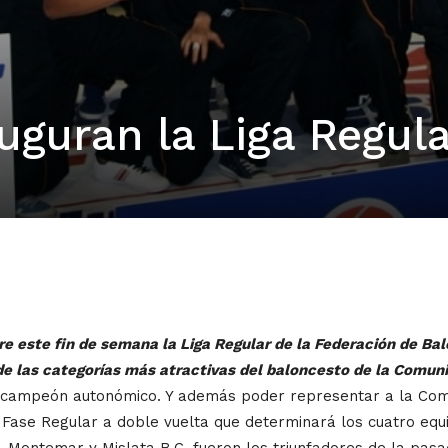
uguran la Liga Regul
 este fin de semana la Liga Regular de la Federación de Ba
de las categorías más atractivas del baloncesto de la Comun
 de campeón autonómico. Y además poder representar a la C
a Fase Regular a doble vuelta que determinará los cuatro equ
 Montemar y Mislata B.C. fueron los triunfadores de la pasa