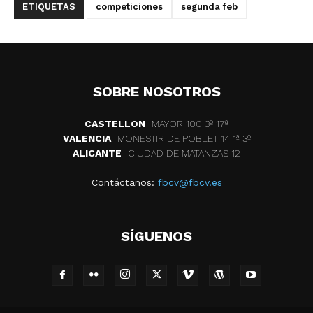
ETIQUETAS
competiciones
segunda feb
SOBRE NOSOTROS
CASTELLON
MAYOR 100 3º 17ª
VALENCIA
MONESTIR DE POBLET 14 1ª 3º
ALICANTE
CIUDAD DE MATANZAS 12
Contáctanos:
fbcv@fbcv.es
SÍGUENOS