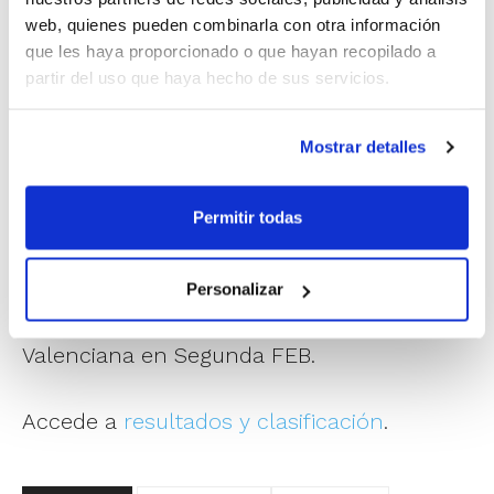
mantienen invictos.
Amics Castelló
, por su
web, quienes pueden combinarla con otra información
que les haya proporcionado o que hayan recopilado a
parte, anda también a la zaga en la sexta
partir del uso que haya hecho de sus servicios.
plaza con un balance de dos victorias y
una derrota. Esta última, precisamente,
Mostrar detalles
ante el equipo gandiense.
Permitir todas
Un gran estreno que apunta a que puede
ser una temporada de muchas alegrías
Personalizar
para los equipos de la Comunitat
Valenciana en Segunda FEB.
Accede a
resultados y clasificación
.