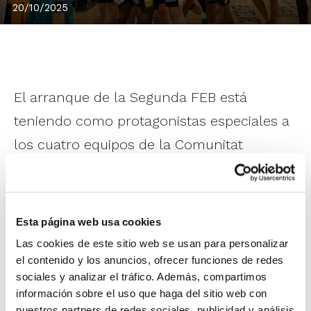
20/10/2025
El arranque de la Segunda FEB está
teniendo como protagonistas especiales a
los cuatro equipos de la Comunitat
Valenciana, que dominan la competición
tras las tres primeras jornadas disputadas.
Esta página web usa cookies
Club Esportiu Bàsquet Llíria
,
Maderas
Las cookies de este sitio web se usan para personalizar
Sorlí Benicarló
y
Proinbeni UPB Gandia
el contenido y los anuncios, ofrecer funciones de redes
sociales y analizar el tráfico. Además, compartimos
lideran la liga en el Grupo Este después de
información sobre el uso que haga del sitio web con
ser los tres únicos conjuntos que se
nuestros partners de redes sociales, publicidad y análisis