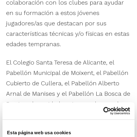
colaboración con los clubes para ayudar
en su formación a estos jóvenes
jugadores/as que destacan por sus
características técnicas y/o físicas en estas
edades tempranas.
El Colegio Santa Teresa de Alicante, el
Pabellón Municipal de Moixent, el Pabellón
Cubierto de Cullera, el Pabellón Alberto
Arnal de Manises y el Pabellón La Bosca de
Burriana han sido las cinco sedes que han
albergado a los diferentes participantes,
procedentes de todos los puntos de la
Esta página web usa cookies
Comunitat Valenciana.