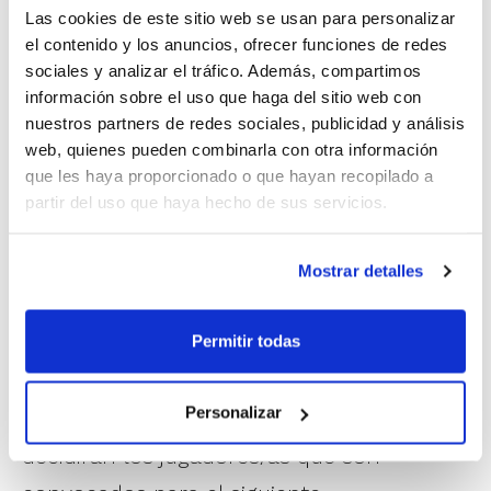
Las cookies de este sitio web se usan para personalizar
el contenido y los anuncios, ofrecer funciones de redes
1
de 18
sociales y analizar el tráfico. Además, compartimos
información sobre el uso que haga del sitio web con
nuestros partners de redes sociales, publicidad y análisis
web, quienes pueden combinarla con otra información
que les haya proporcionado o que hayan recopilado a
partir del uso que haya hecho de sus servicios.
Mostrar detalles
Permitir todas
Personalizar
A partir de ahora, los técnicos FBCV
decidirán los jugadores/as que son