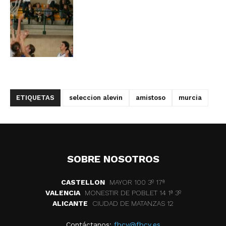
ETIQUETAS
seleccion alevin
amistoso
murcia
SOBRE NOSOTROS
CASTELLON
MAYOR 100 3º 17ª
VALENCIA
MONESTIR DE POBLET 14 1ª 3º
ALICANTE
CIUDAD DE MATANZAS 12
Contáctanos:
fbcv@fbcv.es