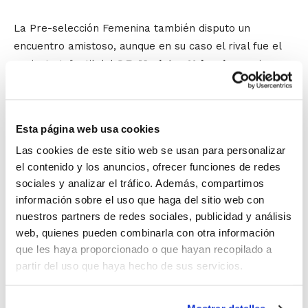
La Pre-selección Femenina también disputo un
encuentro amistoso, aunque en su caso el rival fue el
conjunto Infantil del
C.B. Maristas Valencia
, a quien
desde la FBCV se agradece su contribución a la
preparación del Campeonato que están llevando a
cabo las jugadoras que entrena Ana Irles.
Esta página web usa cookies
Las cookies de este sitio web se usan para personalizar
La de Benifaió ha sido la última sesión de trabajo antes
el contenido y los anuncios, ofrecer funciones de redes
de que los seleccionadores autonómicos den a conocer
sociales y analizar el tráfico. Además, compartimos
la lista con los 12 jugadores y jugadoras que
información sobre el uso que haga del sitio web con
representarán a la Comunidad Valenciana en el
nuestros partners de redes sociales, publicidad y análisis
Campeonato de España Minibasket.
web, quienes pueden combinarla con otra información
que les haya proporcionado o que hayan recopilado a
Generación del 2000
partir del uso que haya hecho de sus servicios.
Por otra parte, destacar que este domingo