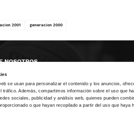
acion 2001
generacion 2000
E NOSOTROS
ies
LLON
MAYOR 100 3º 17ª
IA
MONESTIR DE POBLET 14 1ª 3º
web se usan para personalizar el contenido y los anuncios, ofrec
TE
CIUDAD DE MATANZAS 12
el tráfico. Además, compartimos información sobre el uso que ha
edes sociales, publicidad y análisis web, quienes pueden combin
anos:
fbcv@fbcv.es
proporcionado o que hayan recopilado a partir del uso que haya
ivo de noticias
|
Política de privacidad