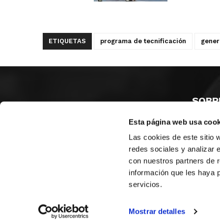
ETIQUETAS
programa de tecnificación
gener
SOBR
Esta página web usa cook
CASTE
VALENC
Las cookies de este sitio 
ALICAN
redes sociales y analizar 
con nuestros partners de r
Contáct
información que les haya 
servicios.
© FEDERACIÓN BALONCESTO COMUNIDAD VALENCIANA
|
Arch
Mostrar detalles