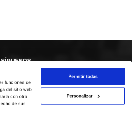
SÍGUENOS
Permitir todas
er funciones de
ga del sitio web
Personalizar
arla con otra
 hecho de sus