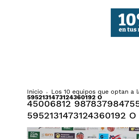
FBCV
Inicio
Los 10 equipos que optan a 
5952131473124360192 O
45006812 98783798475
5952131473124360192 O