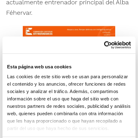
actualmente entrenador principal del Alba
Féhervar.
Esta página web usa cookies
Las cookies de este sitio web se usan para personalizar
el contenido y los anuncios, ofrecer funciones de redes
En esta formación, Lluís Riera explicó una
sociales y analizar el tráfico. Además, compartimos
información sobre el uso que haga del sitio web con
serie de conceptos relacionados con el
nuestros partners de redes sociales, publicidad y análisis
ataque a zona, distinguiendo varios matices
web, quienes pueden combinarla con otra información
que les haya proporcionado o que hayan recopilado a
entre zonas pares e impares, y las ventajas
partir del uso que haya hecho de sus servicios.
que se pueden generar gracias al uso del