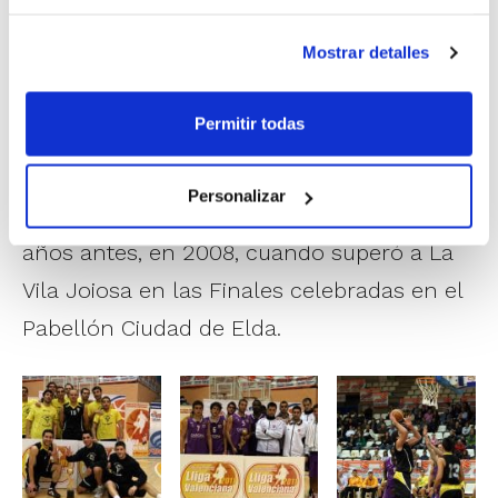
Manuel Enguídanos
.
Mostrar detalles
Este triunfo supone para el Club Bàsquet
Llíria su tercer título de Lliga Valenciana
Permitir todas
EBA, puesto que ya era el vigente campeón
de la Lliga Valenciana EBA, un título que ya
Personalizar
tuvo ocasión de conseguir también dos
años antes, en 2008, cuando superó a La
Vila Joiosa en las Finales celebradas en el
Pabellón Ciudad de Elda.