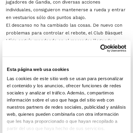
jugadores de Gandia, con diversas acciones
individuales, consiguieron mantenerse a rueda y entrar
en vestuarios sólo dos puntos abajo.
El descanso no ha cambiado las cosas. De nuevo con
problemas para controlar el rebote, el Club Bàsquet
Llíria seguía mandando en el marcador llegando a
superar incluso la barrera de los 10 puntos y dejando
la sensación de que al rival le iba a resultar muy difícil
salir de la dinámica negativa en la que estaba inmerso.
Esta página web usa cookies
Las cookies de este sitio web se usan para personalizar
Una tímida reacción de los gandienses en el último
el contenido y los anuncios, ofrecer funciones de redes
periodo fue cortada rápidamente por los locales,
sociales y analizar el tráfico. Además, compartimos
quienes supieron jugar a la perfección los minutos
información sobre el uso que haga del sitio web con
finales para asegurarse el trofeo de campeón, un
nuestros partners de redes sociales, publicidad y análisis
galardón que recibieron ante la presencia del
web, quienes pueden combinarla con otra información
presidente de la FBCV,
Salvador Fabregat
, el alcalde
que les haya proporcionado o que hayan recopilado a
de Llíria,
Manuel Izquierdo
, y el concejal de Deportes,
partir del uso que haya hecho de sus servicios.