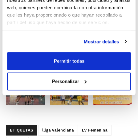
La inscripción de equipos
web, quienes pueden combinarla con otra información
que les haya proporcionado o que hayan recopilado a
La tramitación de licencias
partir del uso que haya hecho de sus servicios.
Los cambios de partidos
Mostrar detalles
y siendo mínimos los costes arbitrales.
Permitir todas
Personalizar
ETIQUETAS
lliga valenciana
LV Femenina