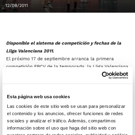
12/08/2011
Disponible el sistema de competición y fechas de la
Lliga Valenciana 2011.
El próximo 17 de septiembre arranca la primera
competición FBCV de la temporada, la Lliga Valenciana
2011 Femenina y la 1ª Div. Masculina.
Disfruta de la pretemporada más
Esta página web usa cookies
competitiva de los últimos años a costes
Las cookies de este sitio web se usan para personalizar
cero:
el contenido y los anuncios, ofrecer funciones de redes
sociales y analizar el tráfico. Además, compartimos
información sobre el uso que haga del sitio web con
El seguro de accidente deportivo
nuestros partners de redes sociales, publicidad y análisis