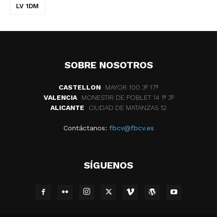
LV 1DM
SOBRE NOSOTROS
CASTELLON
MAYOR 100 3º 17ª
VALENCIA
MONESTIR DE POBLET 14 1ª 3º
ALICANTE
CIUDAD DE MATANZAS 12
Contáctanos:
fbcv@fbcv.es
SÍGUENOS