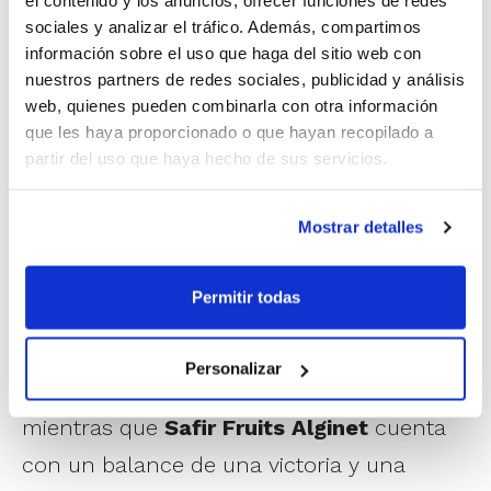
el contenido y los anuncios, ofrecer funciones de redes
segunda mitad certificaron la victoria ante
sociales y analizar el tráfico. Además, compartimos
información sobre el uso que haga del sitio web con
un CB L’Horta Godella que siempre estuvo
nuestros partners de redes sociales, publicidad y análisis
en la pelea por el triunfo de la Jornada 2
web, quienes pueden combinarla con otra información
que les haya proporcionado o que hayan recopilado a
de LEB Plata.
partir del uso que haya hecho de sus servicios.
Esta victoria es la segunda consecutiva
Mostrar detalles
para los castellonenses, que ocupan así la
tercera posición de la tabla clasificatoria. El
Permitir todas
conjunto de Godella deberá intentar su
primer triunfo de esta campaña también a
Personalizar
domicilio el próximo fin de semana,
mientras que
Safir Fruits Alginet
cuenta
con un balance de una victoria y una