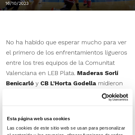
16/10/2023
No ha habido que esperar mucho para ver
el primero de los enfrentamientos ligueros
entre los tres equipos de la Comunitat
Valenciana en LEB Plata.
Maderas Sorlí
Benicarló
y
CB L’Horta Godella
midieron
sus fuerzas sobre la pista del Pabellón
Municipal de Benicarló.
Esta página web usa cookies
Tras un primer periodo muy igualado, los
Las cookies de este sitio web se usan para personalizar
locales abrieron distancias y ya en la