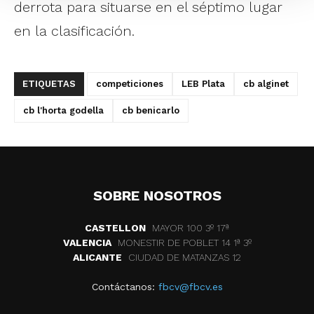
derrota para situarse en el séptimo lugar
en la clasificación.
ETIQUETAS
competiciones
LEB Plata
cb alginet
cb l'horta godella
cb benicarlo
SOBRE NOSOTROS
CASTELLON
MAYOR 100 3º 17ª
VALENCIA
MONESTIR DE POBLET 14 1ª 3º
ALICANTE
CIUDAD DE MATANZAS 12
Contáctanos:
fbcv@fbcv.es