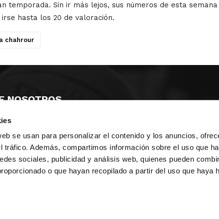
 temporada. Sin ir más lejos, sus números de esta semana la
irse hasta los 20 de valoración.
a chahrour
E NOSOTROS
ies
LLON
MAYOR 100 3º 17ª
IA
MONESTIR DE POBLET 14 1ª 3º
web se usan para personalizar el contenido y los anuncios, ofrec
TE
CIUDAD DE MATANZAS 12
el tráfico. Además, compartimos información sobre el uso que ha
edes sociales, publicidad y análisis web, quienes pueden combin
anos:
fbcv@fbcv.es
proporcionado o que hayan recopilado a partir del uso que haya
ivo de noticias
|
Política de privacidad