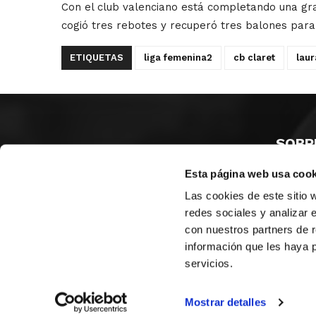
Con el club valenciano está completando una gran
cogió tres rebotes y recuperó tres balones para 
ETIQUETAS
liga femenina2
cb claret
laur
SOBR
Esta página web usa cook
CASTE
VALENC
Las cookies de este sitio 
ALICAN
redes sociales y analizar 
con nuestros partners de r
Contáct
información que les haya 
servicios.
© FEDERACIÓN BALONCESTO COMUNIDAD VALENCIANA
|
Arch
Mostrar detalles