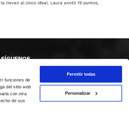
 llevan al cinco ideal. Laura anotó 19 puntos,
SÍGUENOS
Permitir todas
er funciones de
ga del sitio web
Personalizar
arla con otra
 hecho de sus