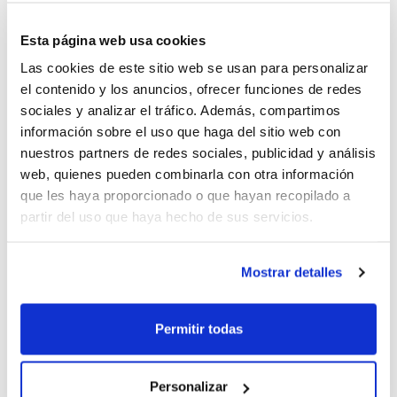
De entre los participantes, un alto número de
jugadores/as nacidos en el año 2001 se incorporarán al
Esta página web usa cookies
Programa de Tecnificación
, empezando a trabajar ya
Las cookies de este sitio web se usan para personalizar
con vistas al Campeonato de España de 2013. Por lo
el contenido y los anuncios, ofrecer funciones de redes
que respecta a los jugadores/as del año 2000, los
sociales y analizar el tráfico. Además, compartimos
seleccionadores autonómicos serán los que valoren
información sobre el uso que haga del sitio web con
qué participantes deben incorporarse a los
nuestros partners de redes sociales, publicidad y análisis
entrenamientos que viene realizando la generación del
web, quienes pueden combinarla con otra información
2000 para preparar el Campeonato de España más
que les haya proporcionado o que hayan recopilado a
inmediato, el que se celebrará en 2011.
partir del uso que haya hecho de sus servicios.
La FBCV quiere agradecer a los jugadores/as y a sus
Mostrar detalles
Clubes la asistencia a esta actividad, de gran
importancia para comenzar una temporada más el
trabajo conjunto que ayude a los jugadores/as a
Permitir todas
mejorar y crecer en la práctica de nuestro deporte.
Personalizar