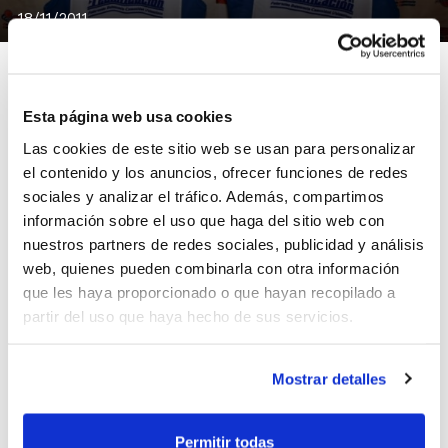
18/11/2011
Esta página web usa cookies
@mayteyeye y @maleles7, las dos ganadoras del
Las cookies de este sitio web se usan para personalizar
concurso #amigosfbcv, estuvieron este miércoles por
el contenido y los anuncios, ofrecer funciones de redes
la tarde en las oficinas de la FBCV para recoger sus
sociales y analizar el tráfico. Además, compartimos
información sobre el uso que haga del sitio web con
camisetas del Programa de Tecnificación.
nuestros partners de redes sociales, publicidad y análisis
Si eres seguidor de la FBCV en Twitter (@fbcv_es),
web, quienes pueden combinarla con otra información
puedes ser el próximo ganador de la campaña
que les haya proporcionado o que hayan recopilado a
#fbcv1000
. ¿El objetivo? Alcanzar los 1.000 retweets.
partir del uso que haya hecho de sus servicios.
Ahora mismo contamos con 127. Ayúdanos a lograr los
1.000, sin ti es imposible y además entrarás en el
sorteo de un maletín portadocumentos de la FBCV y
Mostrar detalles
un cubre de las Selecciones Autonómicas. Cuantas más
veces hagas un retweet de la FBCV, ¡más posibilidades
Permitir todas