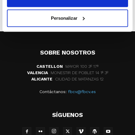
tendrás de ganar!.
ETIQUETAS
redes sociales
twitter
Personalizar
SOBRE NOSOTROS
CASTELLON
MAYOR 100 3º 17ª
VALENCIA
MONESTIR DE POBLET 14 1ª 3º
ALICANTE
CIUDAD DE MATANZAS 12
Contáctanos:
fbcv@fbcv.es
SÍGUENOS