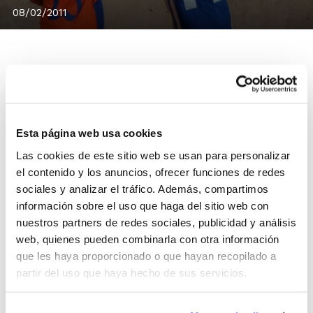
08/02/2011
Los XXIX Jocs Esportius de la Comunitat Valenciana
siguen cubriendo etapas. Así lo han hecho las
Esta página web usa cookies
competiciones NP Valencia en todas sus categorías,
que han concluido la 1ª Fase y se preparan para
Las cookies de este sitio web se usan para personalizar
el contenido y los anuncios, ofrecer funciones de redes
afrontar la segunda parte de la temporada.
sociales y analizar el tráfico. Además, compartimos
Lo mismo sucede con algunas categorías de las
información sobre el uso que haga del sitio web con
competiciones FDM Ayuntamiento de Valencia. En
nuestros partners de redes sociales, publicidad y análisis
concreto, Cadete Masculino, Infantil Masculino, Infantil
web, quienes pueden combinarla con otra información
Femenino y Juvenil Masculino. En todas ellas espera
que les haya proporcionado o que hayan recopilado a
ya la 2ª Fase.
partir del uso que haya hecho de sus servicios.
La solicitudes de coincidencias/no