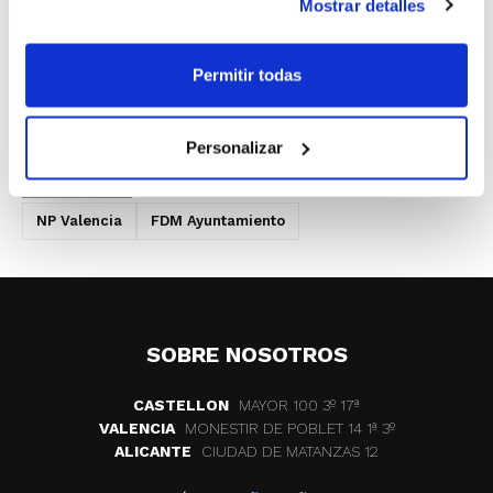
Mostrar detalles
coincidencias para la confección de los
calendarios podrán presentarse hasta este
Permitir todas
miércoles a las 18´00 h.
Personalizar
ETIQUETAS
competiciones
jocs esportius
NP Valencia
FDM Ayuntamiento
SOBRE NOSOTROS
CASTELLON
MAYOR 100 3º 17ª
VALENCIA
MONESTIR DE POBLET 14 1ª 3º
ALICANTE
CIUDAD DE MATANZAS 12