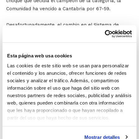
choque que decidía el campeón de la categoría, la
Comunidad ha vencido a Cantabria por 67-59.
Desafortunadamente, el cambio en el Sistema de
Competición tras reducirse un día la duración del
Campeonato ha provocado que la Selección Femenina,
una de las más competitivas de los últimos años, no
Esta página web usa cookies
haya tenido ninguna opción de jugar por el título, ni
siquiera enfrentándose en el cruce a los campeones
Las cookies de este sitio web se usan para personalizar
el contenido y los anuncios, ofrecer funciones de redes
de grupo de la categoría Especial tal y como sucedía
sociales y analizar el tráfico. Además, compartimos
hasta ahora.
información sobre el uso que haga del sitio web con
nuestros partners de redes sociales, publicidad y análisis
La
Selección Masculina
termina en séptima posición
web, quienes pueden combinarla con otra información
después de ganar a Galicia por 77-83. En la Fase
que les haya proporcionado o que hayan recopilado a
Previa, los jugadores de Miguel Ángel Cuartero
partir del uso que haya hecho de sus servicios.
superaron a Madrid (73-79) y Murcia (74-71), pero la
derrota ante Andalucía (70-79) y ante Canarias en la
Mostrar detalles
prórroga por 66-65 ha impedido entrar en las