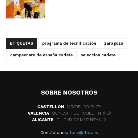
ETIQUETAS
programa de tecnificación
zaragoza
campeonato de españa cadete
seleccion cadete
SOBRE NOSOTROS
CASTELLON
MAYOR 100 3º 17ª
VALENCIA
MONESTIR DE POBLET 14 1ª 3º
ALICANTE
CIUDAD DE MATANZAS 12
Contáctanos:
fbcv@fbcv.es