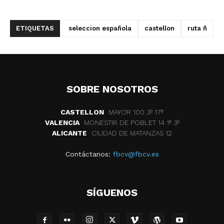
ETIQUETAS
seleccion española
castellon
ruta ñ
SOBRE NOSOTROS
CASTELLON
MAYOR 100 3º 17ª
VALENCIA
MONESTIR DE POBLET 14 1ª 3º
ALICANTE
CIUDAD DE MATANZAS 12
Contáctanos:
fbcv@fbcv.es
SÍGUENOS