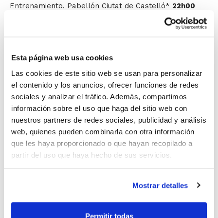
Entrenamiento. Pabellón Ciutat de Castelló*
22h00
Cena
*A las
19h00
tendrá lugar la rueda de prensa de Juan
Antonio Orenga y de Víctor Claver. Tras la misma, los
Esta página web usa cookies
medios gráficos podrán grabar la primera media hora
Las cookies de este sitio web se usan para personalizar
de entrenamiento.
el contenido y los anuncios, ofrecer funciones de redes
sociales y analizar el tráfico. Además, compartimos
Se abren las taquillas en Castellón
información sobre el uso que haga del sitio web con
nuestros partners de redes sociales, publicidad y análisis
web, quienes pueden combinarla con otra información
Venta de entradas online
que les haya proporcionado o que hayan recopilado a
partir del uso que haya hecho de sus servicios.
Mostrar detalles
Permitir todas